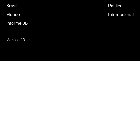
Brasil
Política
Mundo
Internacional
Informe JB
Mais do JB
Esportes
Saúde
Ciência e Tecnologia
Caderno B
Colunistas
Economia
Empresas e Negócios