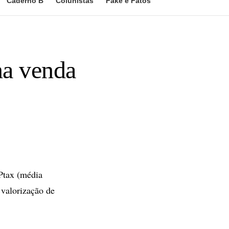
Caderno B
Colunistas
Fake e Fatos
na venda
Ptax (média
 valorização de