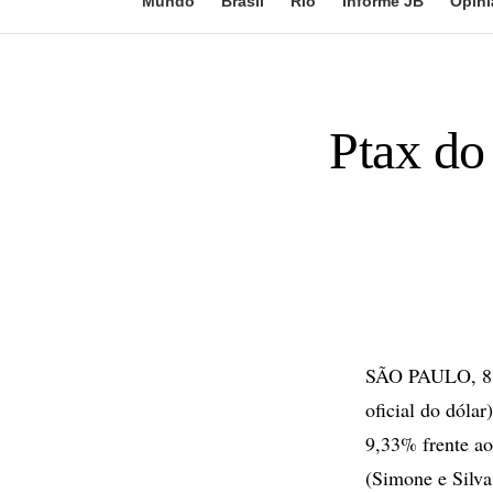
Mundo
Brasil
Rio
Informe JB
Opini
Ptax do
SÃO PAULO, 8 d
oficial do dóla
9,33% frente a
(Simone e Silva