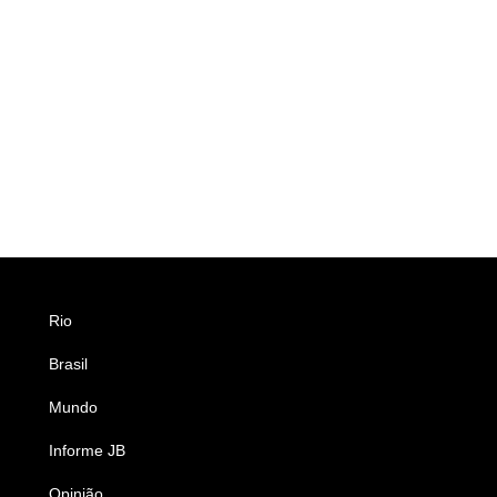
Rio
Esportes
Brasil
Saúde
Mundo
Ciência e Tecnologia
Informe JB
Caderno B
Opinião
Colunistas