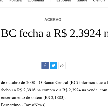
ão
Política
Economia
|
Esportes
Saúde
Ciência
ACERVO
 BC fecha a R$ 2,3924 
Facebook
Twitter
Mais
opções
de
e outubro de 2008 - O Banco Central (BC) informou que a 
compartilhamento
r) fechou a R$ 2,3916 na compra e a R$ 2,3924 na venda, com
o encerramento de ontem (R$ 2,1883).
 Bernardino - InvestNews)