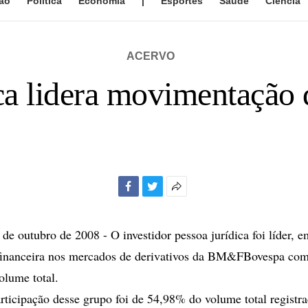
ão
Política
Economia
|
Esportes
Saúde
Ciência
ACERVO
ca lidera movimentação 
Facebook
Twitter
Mais
opções
de
 outubro de 2008 - O investidor pessoa jurídica foi líder, e
compartilhamento
inanceira nos mercados de derivativos da BM&FBovespa com 
lume total.
rticipação desse grupo foi de 54,98% do volume total registra