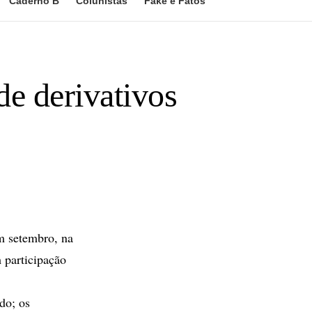
Caderno B
Colunistas
Fake e Fatos
de derivativos
m setembro, na
participação
do; os