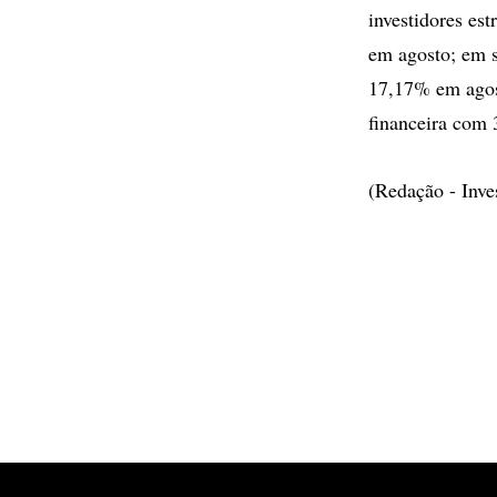
investidores es
em agosto; em s
17,17% em agost
financeira com 
(Redação - Inv