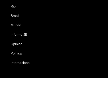
Rio
Esportes
Brasil
Saúde
Mundo
Ciência e Tecnologia
Informe JB
Caderno B
Opinião
Colunistas
Política
Economia
Internacional
Empresas e Negócios