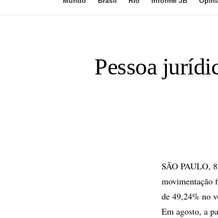
Mundo
Brasil
Rio
Informe JB
Opini
Pessoa jurídi
SÃO PAULO, 8 de
movimentação f
de 49,24% no vo
Em agosto, a pa