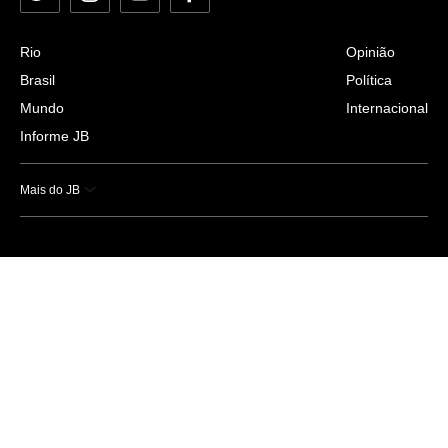
Rio
Opinião
Brasil
Política
Mundo
Internacional
Informe JB
Mais do JB
Esportes
Saúde
Ciência e Tecnologia
Caderno B
Colunistas
Economia
Empresas e Negócios