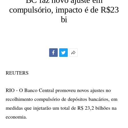
compulsório, impacto é de R$23
bi
Facebook
Twitter
Mais
opções
de
REUTERS
compartilhamento
RIO - O Banco Central promoveu novos ajustes no
recolhimento compulsório de depósitos bancários, em
medidas que injetarão um total de R$ 23,2 bilhões na
economia.