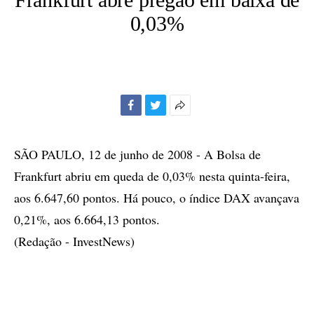
0,03%
Facebook
Twitter
Mais
opções
de
SÃO PAULO, 12 de junho de 2008 - A Bolsa de
compartilhamento
Frankfurt abriu em queda de 0,03% nesta quinta-feira,
aos 6.647,60 pontos. Há pouco, o índice DAX avançava
0,21%, aos 6.664,13 pontos.
(Redação - InvestNews)