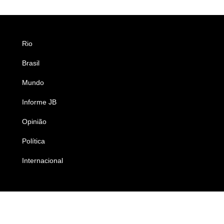
Rio
Esportes
Brasil
Saúde
Mundo
Ciência e Tecnologia
Informe JB
Caderno B
Opinião
Colunistas
Política
Economia
Internacional
Empresas e Negócios