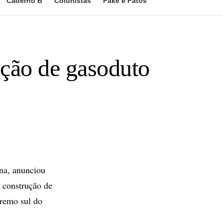
Caderno B
Colunistas
Fake e Fatos
ução de gasoduto
na, anunciou
a construção de
tremo sul do