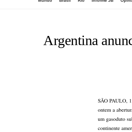
Mundo
Brasil
Rio
Informe JB
Opini
Argentina anunc
SÃO PAULO, 12 d
ontem a abertur
um gasoduto sub
continente amer