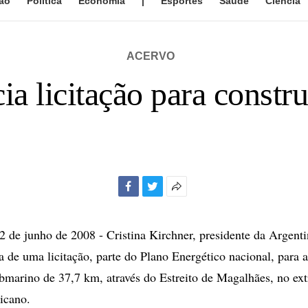
ão
Política
Economia
|
Esportes
Saúde
Ciência
ACERVO
ia licitação para constr
Facebook
Twitter
Mais
opções
de
e junho de 2008 - Cristina Kirchner, presidente da Argenti
compartilhamento
a de uma licitação, parte do Plano Energético nacional, para 
marino de 37,7 km, através do Estreito de Magalhães, no ex
icano.