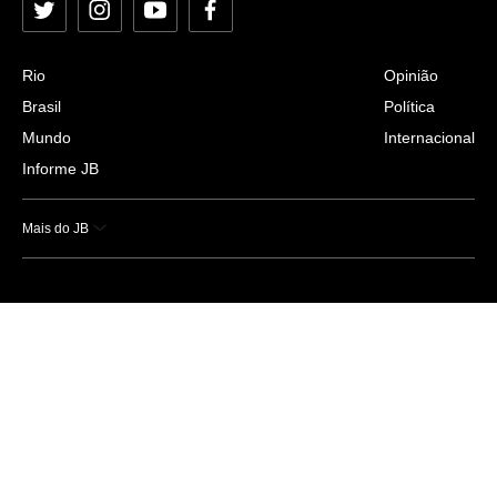
Twitter
Instagram
YouTube
Facebook
Rio
Opinião
Brasil
Política
Mundo
Internacional
Informe JB
Mais do JB
Esportes
Saúde
Ciência e Tecnologia
Caderno B
Colunistas
Economia
Empresas e Negócios