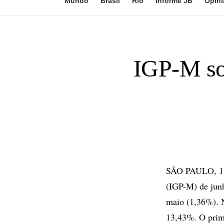
Mundo
Brasil
Rio
Informe JB
Opini
IGP-M so
SÃO PAULO, 11 
(IGP-M) de junh
maio (1,36%). 
13,43%. O prime