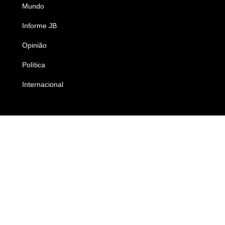
Mundo
Ciência e Tecnologia
Informe JB
Caderno B
Opinião
Colunistas
Política
Economia
Internacional
Empresas e Negócios