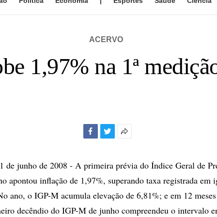
ão
Política
Economia
|
Esportes
Saúde
Ciência
ACERVO
be 1,97% na 1ª medição
Facebook
Twitter
Mais
opções
de
de junho de 2008 - A primeira prévia do Índice Geral de Pr
compartilhamento
o apontou inflação de 1,97%, superando taxa registrada em i
No ano, o IGP-M acumula elevação de 6,81%; e em 12 meses 
iro decêndio do IGP-M de junho compreendeu o intervalo ent