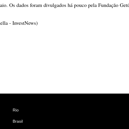
aio. Os dados foram divulgados há pouco pela Fundação Getú
ella - InvestNews)
Rio
Esportes
Brasil
Saúde