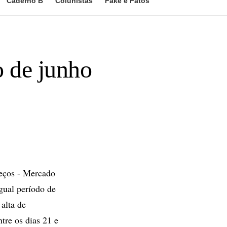
Caderno B
Colunistas
Fake e Fatos
 de junho
eços - Mercado
gual período de
alta de
re os dias 21 e