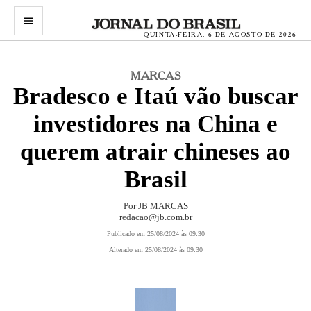
menu
QUINTA-FEIRA, 6 DE AGOSTO DE 2026
MARCAS
Bradesco e Itaú vão buscar
investidores na China e
querem atrair chineses ao
Brasil
Por JB MARCAS
redacao@jb.com.br
Publicado em 25/08/2024 às 09:30
Alterado em 25/08/2024 às 09:30