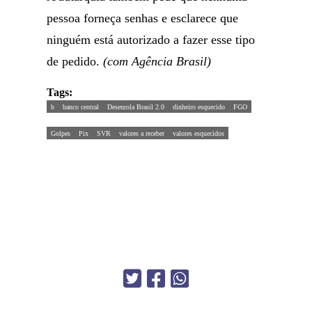
pessoa forneça senhas e esclarece que
ninguém está autorizado a fazer esse tipo
de pedido.
(com Agência Brasil)
Tags:
b
banco central
Desenrola Brasil 2.0
dinheiro esquecido
FGO
Golpes
Pix
SVR
valores a receber
valores esquecidos