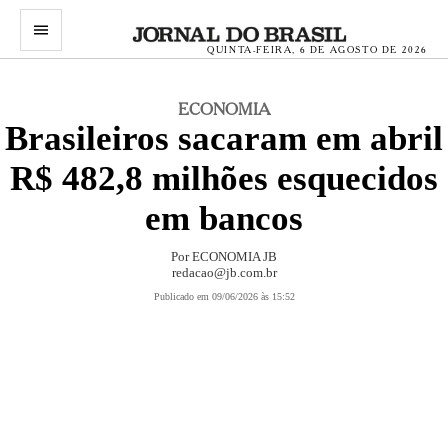
menu
QUINTA-FEIRA, 6 DE AGOSTO DE 2026
ECONOMIA
Brasileiros sacaram em abril
R$ 482,8 milhões esquecidos
em bancos
Por
ECONOMIA JB
redacao@jb.com.br
Publicado em 09/06/2026 às 15:52