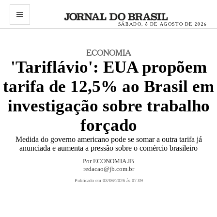
menu
SÁBADO, 8 DE AGOSTO DE 2026
ECONOMIA
'Tariflávio': EUA propõem
tarifa de 12,5% ao Brasil em
investigação sobre trabalho
forçado
Medida do governo americano pode se somar a outra tarifa já
anunciada e aumenta a pressão sobre o comércio brasileiro
Por
ECONOMIA JB
redacao@jb.com.br
Publicado em 03/06/2026 às 07:09