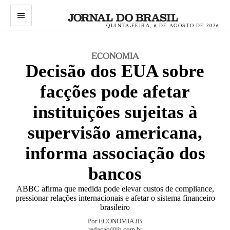
menu
QUINTA-FEIRA, 6 DE AGOSTO DE 2026
ECONOMIA
Decisão dos EUA sobre
facções pode afetar
instituições sujeitas à
supervisão americana,
informa associação dos
bancos
ABBC afirma que medida pode elevar custos de compliance,
pressionar relações internacionais e afetar o sistema financeiro
brasileiro
Por
ECONOMIA JB
redacao@jb.com.br