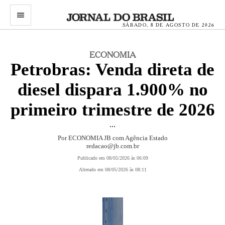
menu
SÁBADO, 8 DE AGOSTO DE 2026
ECONOMIA
Petrobras: Venda direta de
diesel dispara 1.900% no
primeiro trimestre de 2026
...
Por
ECONOMIA JB com Agência Estado
redacao@jb.com.br
Publicado em 08/05/2026 às 06:09
Alterado em 08/05/2026 às 08:11