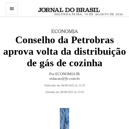
menu
SEGUNDA-FEIRA, 10 DE AGOSTO DE 2026
ECONOMIA
Conselho da Petrobras
aprova volta da distribuição
de gás de cozinha
Por ECONOMIA JB
redacao@jb.com.br
Publicado em 08/08/2025 às 12:59
Alterado em 08/08/2025 às 13:02