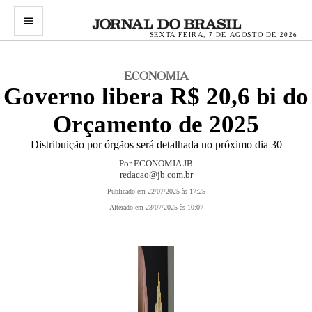
menu
SEXTA-FEIRA, 7 DE AGOSTO DE 2026
ECONOMIA
Governo libera R$ 20,6 bi do
Orçamento de 2025
Distribuição por órgãos será detalhada no próximo dia 30
Por ECONOMIA JB
redacao@jb.com.br
Publicado em 22/07/2025 às 17:25
Alterado em 23/07/2025 às 10:07