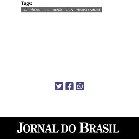
Tags:
BC
câmbio
IBG
inflação
IPCA
mercado financeiro