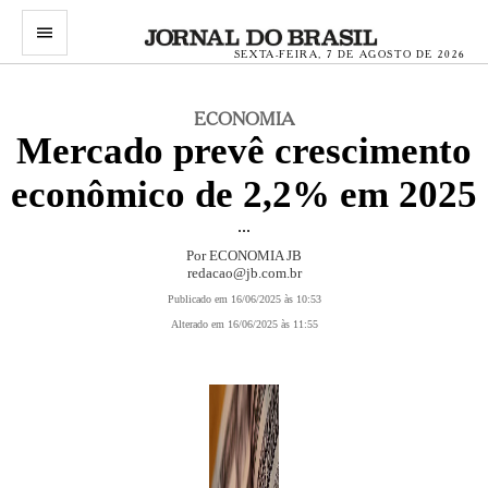
menu
SEXTA-FEIRA, 7 DE AGOSTO DE 2026
ECONOMIA
Mercado prevê crescimento
econômico de 2,2% em 2025
...
Por ECONOMIA JB
redacao@jb.com.br
Publicado em 16/06/2025 às 10:53
Alterado em 16/06/2025 às 11:55