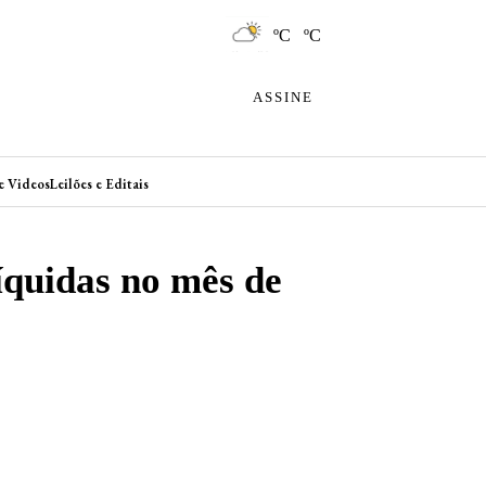
ºC ºC
ASSINE
e Videos
Leilões e Editais
íquidas no mês de