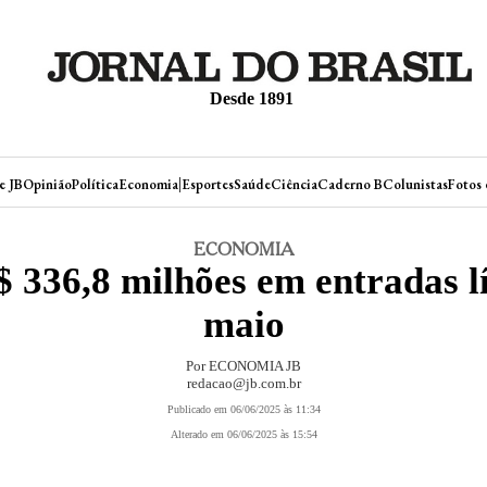
Desde 1891
|
e JB
Opinião
Política
Economia
Esportes
Saúde
Ciência
Caderno B
Colunistas
Fotos 
ECONOMIA
 336,8 milhões em entradas l
maio
Por ECONOMIA JB
redacao@jb.com.br
Publicado em 06/06/2025 às 11:34
Alterado em 06/06/2025 às 15:54