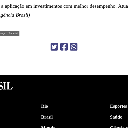
a a aplicação em investimentos com melhor desempenho. Atual
gência Brasil)
pança
Relatóri
Rio
Esportes
Brasil
Saúde
Mundo
Ciência e