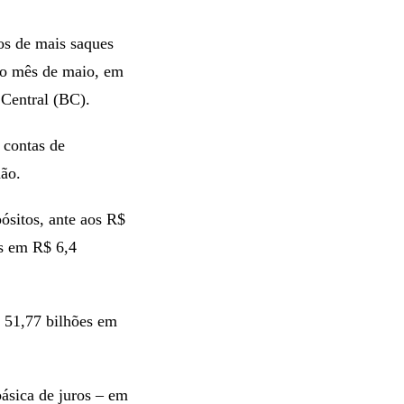
os de mais saques
 no mês de maio, em
 Central (BC).
 contas de
ão.
ósitos, ante aos R$
os em R$ 6,4
 51,77 bilhões em
básica de juros – em