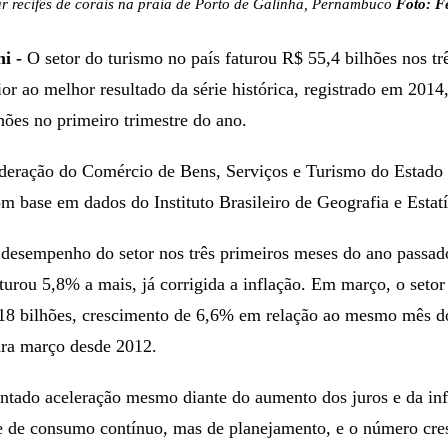
ar recifes de corais na praia de Porto de Galinha, Pernambuco
Foto: F
ni -
O setor do turismo no país faturou R$ 55,4 bilhões nos tr
ior ao melhor resultado da série histórica, registrado em 2014
hões no primeiro trimestre do ano.
deração do Comércio de Bens, Serviços e Turismo do Estado
 base em dados do Instituto Brasileiro de Geografia e Estatí
esempenho do setor nos três primeiros meses do ano passado
urou 5,8% a mais, já corrigida a inflação. Em março, o setor 
18 bilhões, crescimento de 6,6% em relação ao mesmo mês d
ara março desde 2012.
entado aceleração mesmo diante do aumento dos juros e da inf
e de consumo contínuo, mas de planejamento, e o número cre