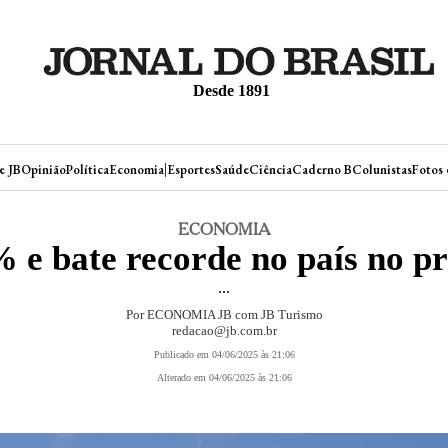
Desde 1891
|
e JB
Opinião
Política
Economia
Esportes
Saúde
Ciência
Caderno B
Colunistas
Fotos 
ECONOMIA
 e bate recorde no país no pr
...
Por ECONOMIA JB com JB Turismo
redacao@jb.com.br
Publicado em 04/06/2025 às 21:06
Alterado em 04/06/2025 às 21:06