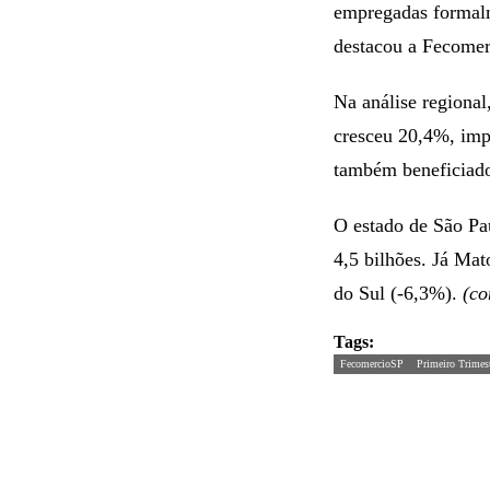
empregadas formalm
destacou a Fecomer
Na análise regiona
cresceu 20,4%, imp
também beneficiado
O estado de São Pau
4,5 bilhões. Já Ma
do Sul (-6,3%).
(co
Tags:
FecomercioSP
Primeiro Trimes