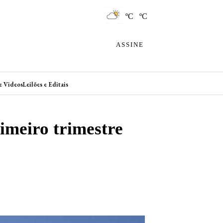
ºC ºC
ASSINE
e Videos
Leilões e Editais
imeiro trimestre