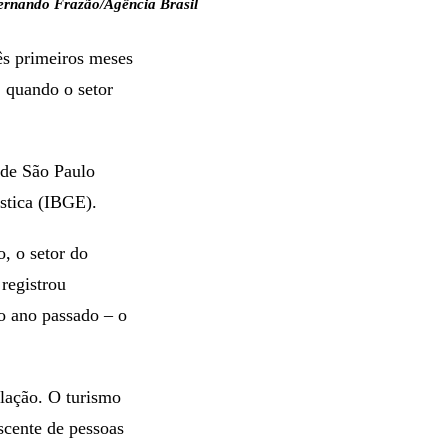
ernando Frazão/Agência Brasil
ês primeiros meses
, quando o setor
 de São Paulo
stica (IBGE).
, o setor do
registrou
o ano passado – o
lação. O turismo
scente de pessoas