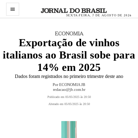
menu
SEXTA-FEIRA, 7 DE AGOSTO DE 2026
ECONOMIA
Exportação de vinhos
italianos ao Brasil sobe para
14% em 2025
Dados foram registrados no primeiro trimestre deste ano
Por ECONOMIA JB
redacao@jb.com.br
Publicado em 05/05/2025 às 20:50
Alterado em 05/05/2025 às 20:50