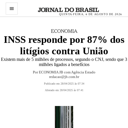
menu
QUINTA-FEIRA, 6 DE AGOSTO DE 2026
ECONOMIA
INSS responde por 87% dos
litígios contra União
Existem mais de 5 milhões de processos, segundo o CNJ, sendo que 3
milhões ligados a benefícios
Por ECONOMIA JB com Agência Estado
redacao@jb.com.br
Publicado em 28/04/2025 às 07:34
Alterado em 28/04/2025 às 07:41