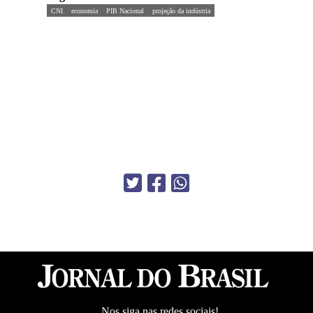
CNI
economia
PIB Nacional
projeção da indústria
Nos siga nas redes sociais!