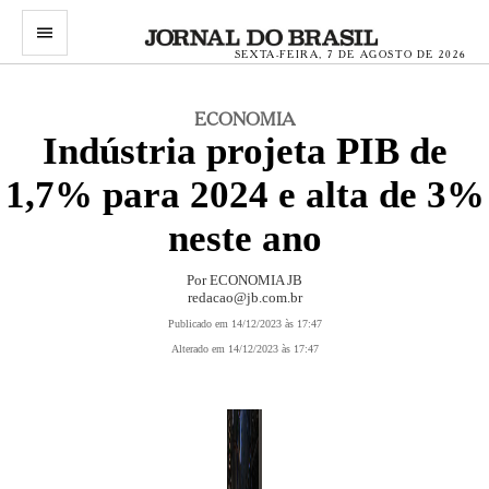
menu
SEXTA-FEIRA, 7 DE AGOSTO DE 2026
ECONOMIA
Indústria projeta PIB de
1,7% para 2024 e alta de 3%
neste ano
Por ECONOMIA JB
redacao@jb.com.br
Publicado em 14/12/2023 às 17:47
Alterado em 14/12/2023 às 17:47