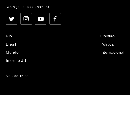
Nos siga nas redes sociais!
Twitter
Instagram
YouTube
Facebook
Rio
Opinião
Brasil
Política
Mundo
Internacional
Informe JB
Mais do JB
Esportes
Saúde
Ciência e Tecnologia
Caderno B
Colunistas
Economia