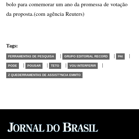
bolo para comemorar um ano da promessa de votação
da proposta.(com agência Reuters)
Tags:
|
|
|
FERRAMENTAS DE PESQUISA
GRUPO EDITORIAL RECORD
PAI
|
|
|
|
PODE
POUSAR
TETO
VOU INTERFERIR
Z QUEDERRAMENTAS DE ASSIST?NCIA EMMTO