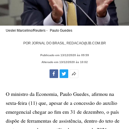
Ueslei Marcelino/Reuters -
Paulo Guedes
POR
JORNAL DO BRASIL,
REDACAO@JB.COM.BR
Publicado em 13/12/2020 às 09:59
Alterado em 13/12/2020 às 10:02
Facebook
Twitter
Mais
opções
de
O ministro da Economia, Paulo Guedes, afirmou na
compartilhamento
sexta-feira (11) que, apesar de a concessão do auxílio
emergencial chegar ao fim em 31 de dezembro, o país
dispõe de ferramentas de assistência, dentro do teto de