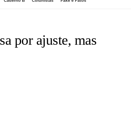
Caderno B
Colunistas
Fake e Fatos
a por ajuste, mas