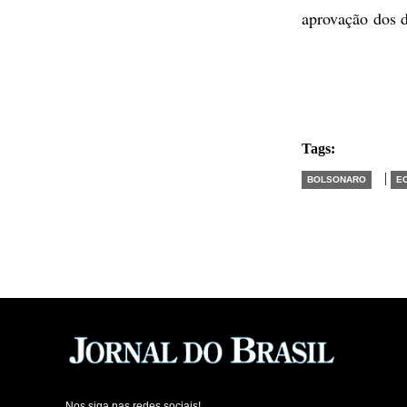
aprovação dos d
Tags:
|
BOLSONARO
E
Nos siga nas redes sociais!