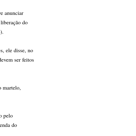
e anunciar
 liberação do
).
, ele disse, no
devem ser feitos
o martelo,
o pelo
renda do