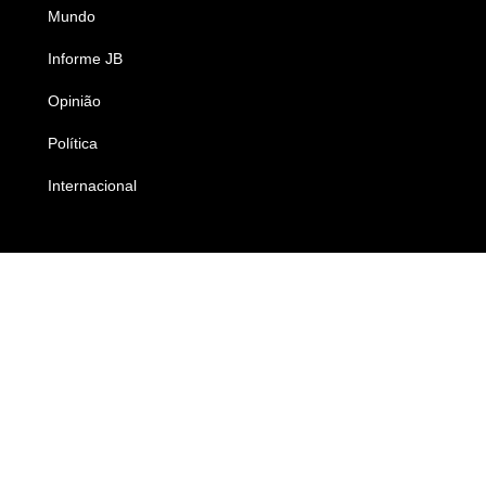
Mundo
Ciência e Tecnologia
Informe JB
Caderno B
Opinião
Colunistas
Política
Economia
Internacional
Empresas e Negócios