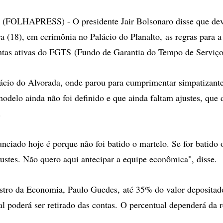
opções
de
FOLHAPRESS) - O presidente Jair Bolsonaro disse que dev
compartilhamento
ra (18), em cerimônia no Palácio do Planalto, as regras para a
ntas ativas do FGTS (Fundo de Garantia do Tempo de Serviço
ácio do Alvorada, onde parou para cumprimentar simpatizantes
modelo ainda não foi definido e que ainda faltam ajustes, que 
.
unciado hoje é porque não foi batido o martelo. Se for batido 
justes. Não quero aqui antecipar a equipe econômica", disse.
stro da Economia, Paulo Guedes, até 35% do valor depositad
l poderá ser retirado das contas. O percentual dependerá da 