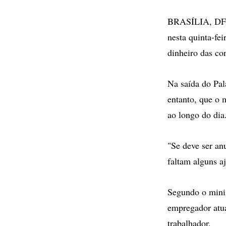
BRASÍLIA, DF (
nesta quinta-fei
dinheiro das co
Na saída do Pal
entanto, que o 
ao longo do dia
"Se deve ser an
faltam alguns a
Segundo o mini
empregador atua
trabalhador.