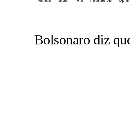
Mundo
Brasil
Rio
Informe JB
Opini
Bolsonaro diz qu