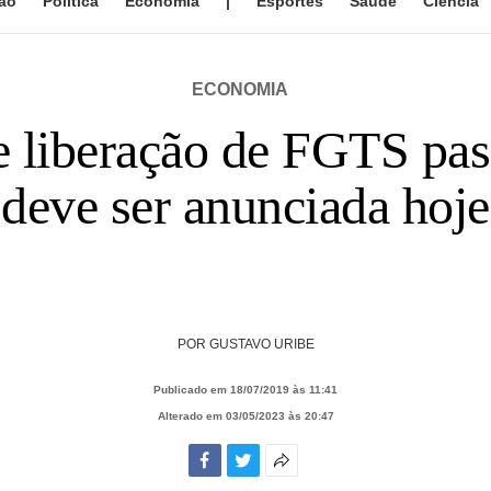
ão
Política
Economia
|
Esportes
Saúde
Ciência
ECONOMIA
e liberação de FGTS pass
deve ser anunciada hoje
POR
GUSTAVO URIBE
Publicado em 18/07/2019 às 11:41
Alterado em 03/05/2023 às 20:47
Facebook
Twitter
Mais