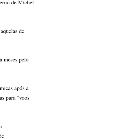
verno de Michel
 aquelas de
há meses pelo
micas após a
as para "voos
a
de