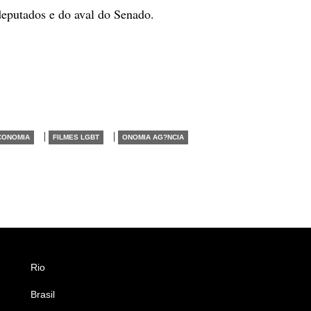
eputados e do aval do Senado.
|
|
CONOMIA
FILMES LGBT
ONOMIA AG?NCIA
Rio
Esportes
Brasil
Saúde