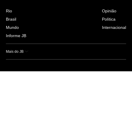
Rio
Opinião
Brasil
Política
Mundo
Internacional
Informe JB
Mais do JB
Esportes
Saúde
Ciência e Tecnologia
Caderno B
Colunistas
Economia
Empresas e Negócios