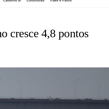
Caderno B
Colunistas
Fake e Fatos
o cresce 4,8 pontos