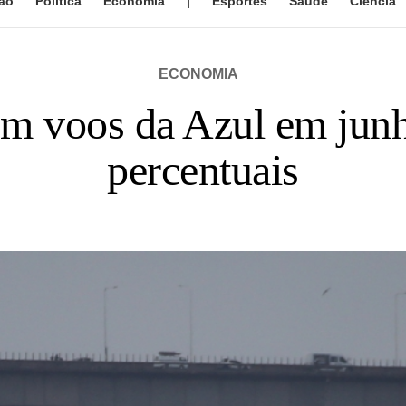
ão
Política
Economia
|
Esportes
Saúde
Ciência
ECONOMIA
m voos da Azul em junh
percentuais