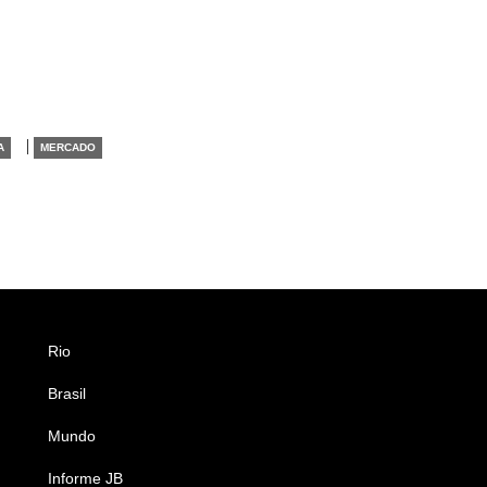
|
A
MERCADO
Rio
Esportes
Brasil
Saúde
Mundo
Ciência e Tecnologia
Informe JB
Caderno B