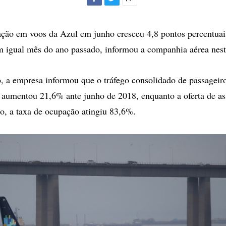
Facebook
Twitter
Mais
opções
de
ção em voos da Azul em junho cresceu 4,8 pontos percentuai
compartilhamento
igual mês do ano passado, informou a companhia aérea nesta
 a empresa informou que o tráfego consolidado de passageir
aumentou 21,6% ante junho de 2018, enquanto a oferta de as
, a taxa de ocupação atingiu 83,6%.