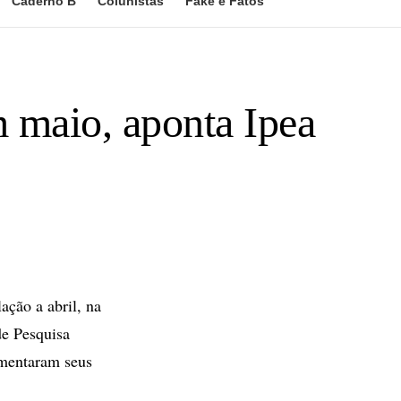
Caderno B
Colunistas
Fake e Fatos
m maio, aponta Ipea
ção a abril, na
de Pesquisa
umentaram seus