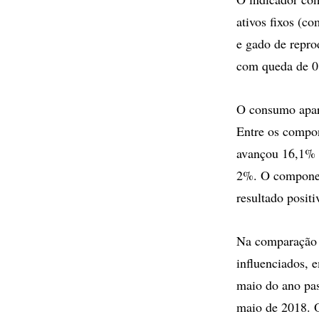
ativos fixos (c
e gado de repro
com queda de 0,
O consumo apar
Entre os compon
avançou 16,1% 
2%. O component
resultado posit
Na comparação 
influenciados, 
maio do ano pas
maio de 2018. O