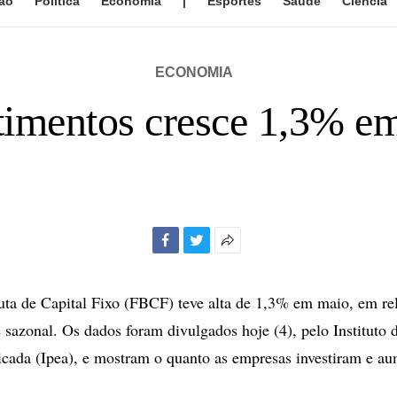
ão
Política
Economia
|
Esportes
Saúde
Ciência
ECONOMIA
timentos cresce 1,3% e
Facebook
Twitter
Mais
opções
de
a de Capital Fixo (FBCF) teve alta de 1,3% em maio, em rela
compartilhamento
e sazonal. Os dados foram divulgados hoje (4), pelo Instituto 
cada (Ipea), e mostram o quanto as empresas investiram e a