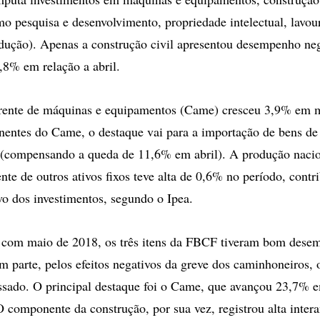
omo pesquisa e desenvolvimento, propriedade intelectual, lavo
dução). Apenas a construção civil apresentou desempenho ne
8% em relação a abril.
ente de máquinas e equipamentos (Came) cresceu 3,9% em m
entes do Came, o destaque vai para a importação de bens de 
(compensando a queda de 11,6% em abril). A produção naci
e de outros ativos fixos teve alta de 0,6% no período, contr
ivo dos investimentos, segundo o Ipea.
com maio de 2018, os três itens da FBCF tiveram bom dese
em parte, pelos efeitos negativos da greve dos caminhoneiros,
sado. O principal destaque foi o Came, que avançou 23,7% e
 componente da construção, por sua vez, registrou alta inter