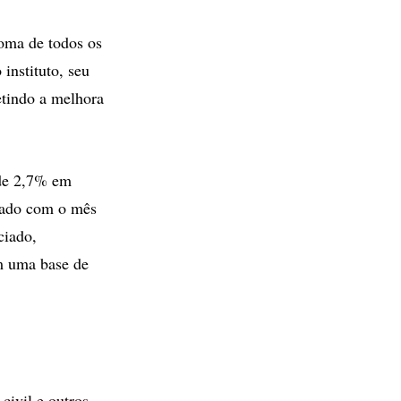
oma de todos os
instituto, seu
etindo a melhora
de 2,7% em
rado com o mês
ciado,
m uma base de
ivil e outros