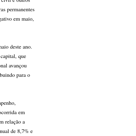
uras permanentes
gativo em maio,
aio deste ano.
capital, que
onal avançou
ibuindo para o
mpenho,
 ocorrida em
m relação a
anual de 8,7% e