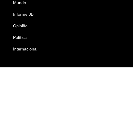
Mundo
Ciência e Tecnologia
Informe JB
Caderno B
Opinião
Colunistas
Política
Economia
Internacional
Empresas e Negócios