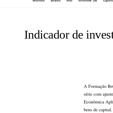
Mundo
Brasil
Rio
Informe JB
Opini
Indicador de inves
A Formação Brut
série com ajust
Econômica Apli
bens de capital.