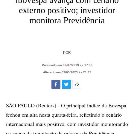
externo positivo; investidor
monitora Previdência
POR
Publicado em 03/07/2019 às 17:39
Alterado em 03/05/2023 às 21:49
Facebook
Twitter
Mais
opções
de
SÃO PAULO (Reuters) - O principal índice da Bovespa
compartilhamento
fechou em alta nesta quarta-feira, refletindo o cenário
internacional mais positivo, com investidor monitorando
o avanço da tramitação da reforma da Previdência.