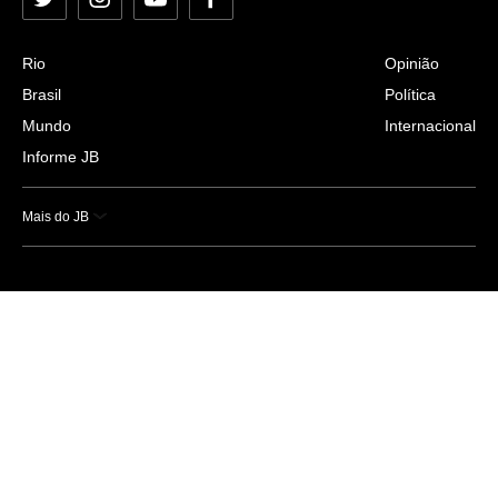
Twitter
Instagram
YouTube
Facebook
Rio
Opinião
Brasil
Política
Mundo
Internacional
Informe JB
Mais do JB
Esportes
Saúde
Ciência e Tecnologia
Caderno B
Colunistas
Economia
Empresas e Negócios