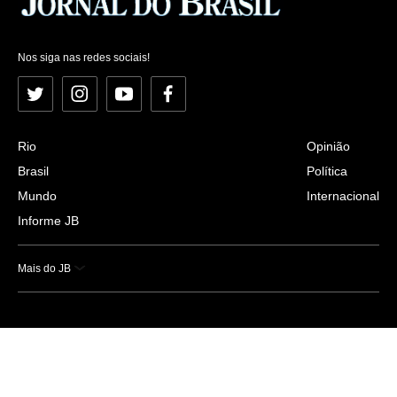
Nos siga nas redes sociais!
Twitter
Instagram
YouTube
Facebook
Rio
Opinião
Brasil
Política
Mundo
Internacional
Informe JB
Mais do JB
Esportes
Saúde
Ciência e Tecnologia
Caderno B
Colunistas