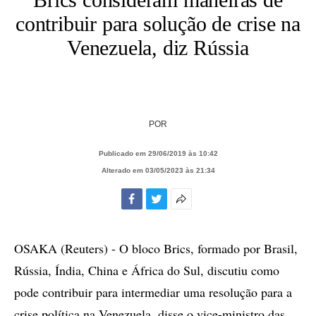
contribuir para solução de crise na
Venezuela, diz Rússia
POR
Publicado em 29/06/2019 às 10:42
Alterado em 03/05/2023 às 21:34
Facebook
Twitter
Mais
opções
de
OSAKA (Reuters) - O bloco Brics, formado por Brasil,
compartilhamento
Rússia, Índia, China e África do Sul, discutiu como
pode contribuir para intermediar uma resolução para a
crise política na Venezuela, disse o vice-ministro das