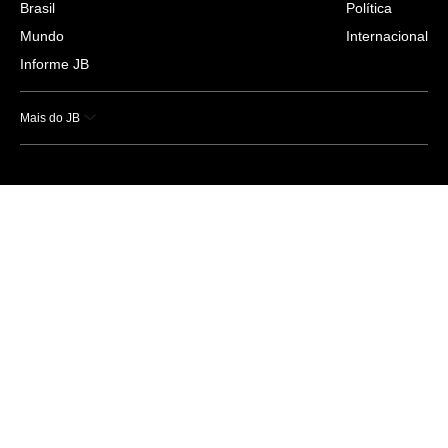
Brasil
Política
Mundo
Internacional
Informe JB
Mais do JB
Esportes
Saúde
Ciência e Tecnologia
Caderno B
Colunistas
Economia
Empresas e Negócios