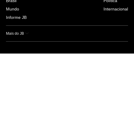
Brasil
Política
Mundo
Internacional
Informe JB
Mais do JB
Esportes
Saúde
Ciência e Tecnologia
Caderno B
Colunistas
Economia
Empresas e Negócios