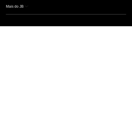
Mais do JB
Esportes
Saúde
Ciência e Tecnologia
Caderno B
Colunistas
Economia
Empresas e Negócios