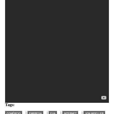
em 1,620 bilhão de dólares a menos de vendas no
último trimestre de 2018.
Moeller também indicou que, depois do anúncio,
haviam mantido as vendas aos distribuidores clássicos
apesar dos chamados ao boicote, e que as vendas on-
line "continuaram crescendo".
Confira o vídeo:
Tags:
|
|
|
|
COMÉRCIO
EMPRESA
EUA
INTERNET
JON MOELLER