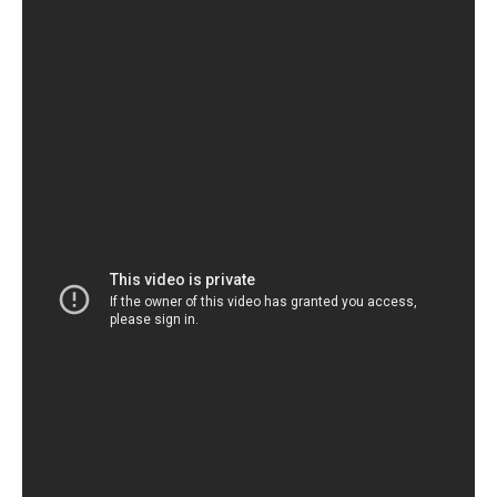
A difusão do anúncio, que dura quase dois minutos,
gerou uma série de elogios no YouTube e nas redes
sociais, que viram na propaganda um exemplo de
comunicação "corajosa".
Mas, assim como o próprio movimento #MeToo, que há
15 meses alimenta a polarização do debate político
americano, a mensagem foi desprezada por muitos
homens, que se sentiram insultados ao ponto de
condenar a marca para sempre.
No YouTube, o vídeo tinha mais de 25,3 milhões de
visualizações nesta quarta-feira e havia recebido
696.000 "curtidas" e 1,2 milhão de "não curti", uma
proporção particularmente ruim.