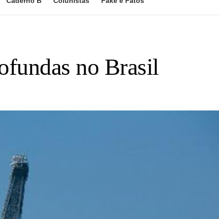
Caderno B
Colunistas
Fake e Fatos
rofundas no Brasil