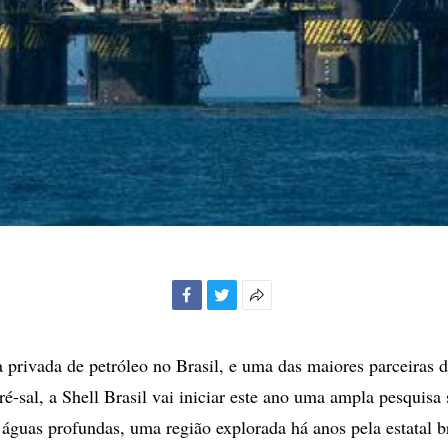
Facebook
Twitter
Mais
opções
de
 privada de petróleo no Brasil, e uma das maiores parceiras d
compartilhamento
é-sal, a Shell Brasil vai iniciar este ano uma ampla pesquisa
águas profundas, uma região explorada há anos pela estatal br