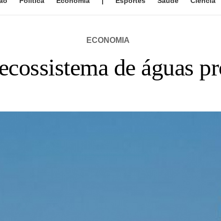
ão
Política
Economia
|
Esportes
Saúde
Ciência
ECONOMIA
 ecossistema de águas p