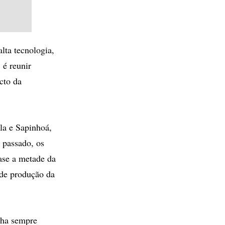
lta tecnologia,
 é reunir
cto da
ula e Sapinhoá,
 passado, os
ase a metade da
 de produção da
nha sempre