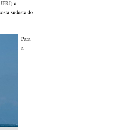
(UFRJ) e
costa sudeste do
Para
a