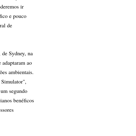
oderemos ir
fico e pouco
ral de
 de Sydney, na
se adaptaram ao
ões ambientais.
 Simulator",
m um segundo
ianos benéficos
ssores