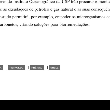
ores do Instituto Oceanográfico da USP irão procurar e monit
e as exsudações de petróleo e gás natural e as suas consequên
estudo permitirá, por exemplo, entender os microrganismos c
carbonetos, criando soluções para biorremediações.
|
|
|
A
PETRÓLEO
PRÉ SAL
SHELL