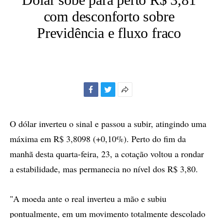
com desconforto sobre
Previdência e fluxo fraco
Facebook
Twitter
Mais
opções
de
O dólar inverteu o sinal e passou a subir, atingindo uma
compartilhamento
máxima em R$ 3,8098 (+0,10%). Perto do fim da
manhã desta quarta-feira, 23, a cotação voltou a rondar
a estabilidade, mas permanecia no nível dos R$ 3,80.
"A moeda ante o real inverteu a mão e subiu
pontualmente, em um movimento totalmente descolado