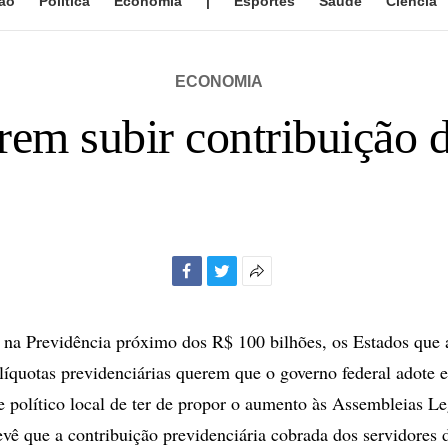
ão
Política
Economia
|
Esportes
Saúde
Ciência
ECONOMIA
rem subir contribuição d
Facebook
Twitter
Mais
opções
de
a Previdência próximo dos R$ 100 bilhões, os Estados que 
compartilhamento
líquotas previdenciárias querem que o governo federal adote 
te político local de ter de propor o aumento às Assembleias Le
evê que a contribuição previdenciária cobrada dos servidores 