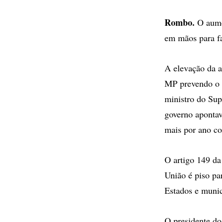
Rombo.
O aumen
em mãos para f
A elevação da a
MP prevendo o 
ministro do Su
governo apontav
mais por ano co
O artigo 149 da
União é piso pa
Estados e munic
O presidente do