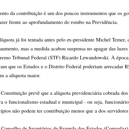
to da contribuição é um dos poucos instrumentos que os go
azer frente ao aprofundamento do rombo na Previdência.
líquota já foi tentada antes pelo ex-presidente Michel Temer,
aumento, mas a medida acabou suspensa no apagar das luzes
premo Tribunal Federal (STF) Ricardo Lewandowski. À época,
am que os Estados e o Distrito Federal poderiam arrecadar R$
m a alíquota maior.
 Constituição prevê que a alíquota previdenciária cobrada dos
ra o funcionalismo estadual e municipal - ou seja, funcionário
ípios não podem ter contribuição menor que a dos servidores 
 Conselho de Secretários de Fazenda dos Estados (Comsefaz)