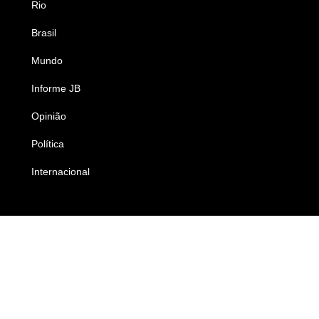
Rio
Esportes
Brasil
Saúde
Mundo
Ciência e Tecnologia
Informe JB
Caderno B
Opinião
Colunistas
Política
Economia
Internacional
Empresas e Negócios