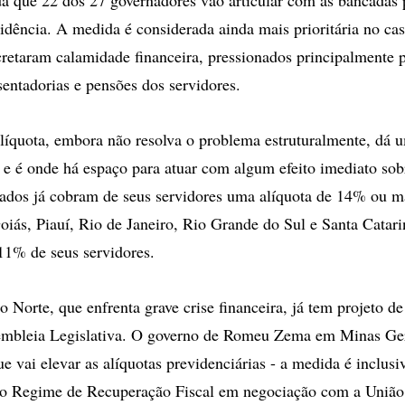
idência. A medida é considerada ainda mais prioritária no cas
ecretaram calamidade financeira, pressionados principalmente 
entadorias e pensões dos servidores.
líquota, embora não resolva o problema estruturalmente, dá 
s e é onde há espaço para atuar com algum efeito imediato sobr
ados já cobram de seus servidores uma alíquota de 14% ou ma
oiás, Piauí, Rio de Janeiro, Rio Grande do Sul e Santa Catar
11% de seus servidores.
 Norte, que enfrenta grave crise financeira, já tem projeto d
embleia Legislativa. O governo de Romeu Zema em Minas Ger
e vai elevar as alíquotas previdenciárias - a medida é inclusiv
 no Regime de Recuperação Fiscal em negociação com a União