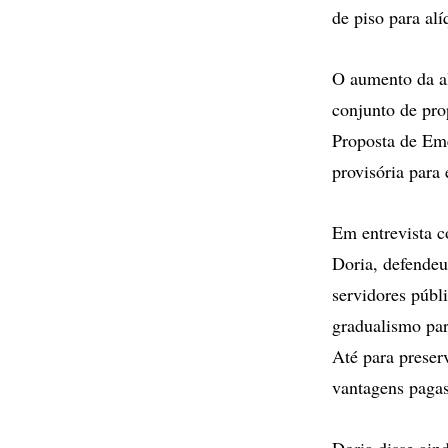
de piso para al
O aumento da al
conjunto de pro
Proposta de Eme
provisória para 
Em entrevista 
Doria, defendeu
servidores públ
gradualismo par
Até para preser
vantagens pagas
Doria disse ain