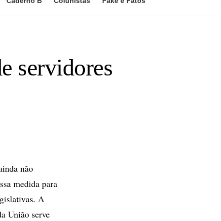
Caderno B
Colunistas
Fake e Fatos
e servidores
ainda não
essa medida para
gislativas. A
da União serve