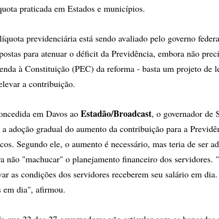
íquota praticada em Estados e municípios.
íquota previdenciária está sendo avaliado pelo governo federa
postas para atenuar o déficit da Previdência, embora não preci
nda à Constituição (PEC) da reforma - basta um projeto de l
elevar a contribuição.
Estadão/Broadcast
concedida em Davos ao
, o governador de 
 a adoção gradual do aumento da contribuição para a Previdê
icos. Segundo ele, o aumento é necessário, mas teria de ser 
a não "machucar" o planejamento financeiro dos servidores. "
var as condições dos servidores receberem seu salário em dia.
 em dia", afirmou.
da que 22 dos 27 governadores vão articular com as bancadas 