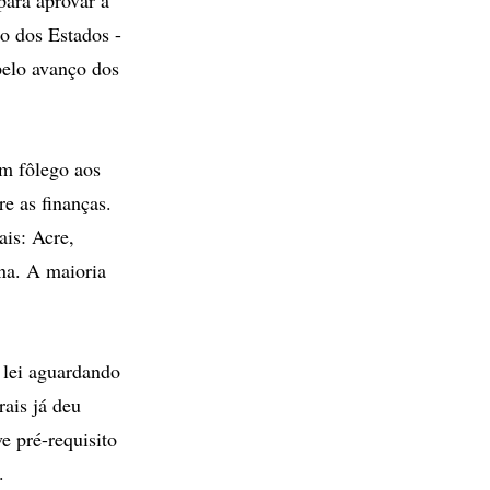
o dos Estados -
pelo avanço dos
um fôlego aos
e as finanças.
is: Acre,
ina. A maioria
e lei aguardando
ais já deu
e pré-requisito
.