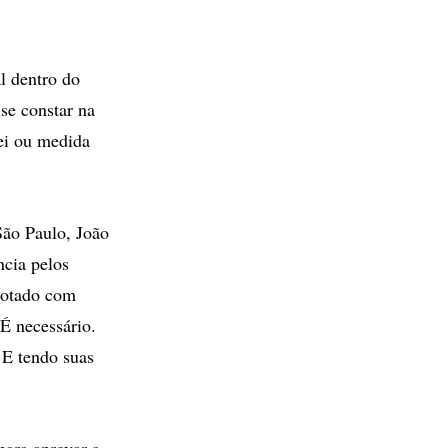
l dentro do
se constar na
ei ou medida
São Paulo, João
ncia pelos
adotado com
É necessário.
 E tendo suas
para aprovar a