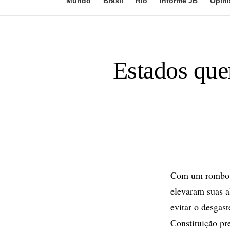
Mundo
Brasil
Rio
Informe JB
Opini
Estados que
Com um rombo n
elevaram suas a
evitar o desgas
Constituição pr