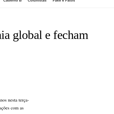
Caderno B
Colunistas
Fake e Fatos
a global e fecham
os nesta terça-
pações com as