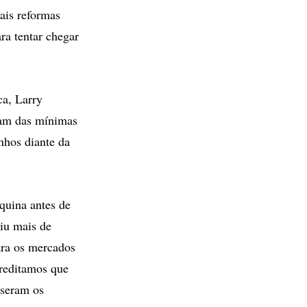
ais reformas
ra tentar chegar
ca, Larry
ram das mínimas
nhos diante da
quina antes de
iu mais de
ara os mercados
creditamos que
sseram os