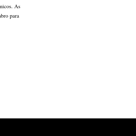
micos. As
mbro para