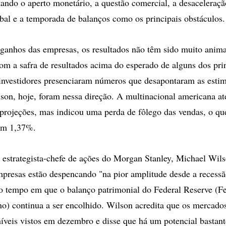
tando o aperto monetário, a questão comercial, a desaceleraç
bal e a temporada de balanços como os principais obstáculos.
ganhos das empresas, os resultados não têm sido muito anim
om a safra de resultados acima do esperado de alguns dos pri
investidores presenciaram números que desapontaram as estim
on, hoje, foram nessa direção. A multinacional americana at
projeções, mas indicou uma perda de fôlego das vendas, o que
ram 1,37%.
 estrategista-chefe de ações do Morgan Stanley, Michael Wils
mpresas estão despencando "na pior amplitude desde a recessã
 tempo em que o balanço patrimonial do Federal Reserve (Fe
no) continua a ser encolhido. Wilson acredita que os mercados
íveis vistos em dezembro e disse que há um potencial bastant