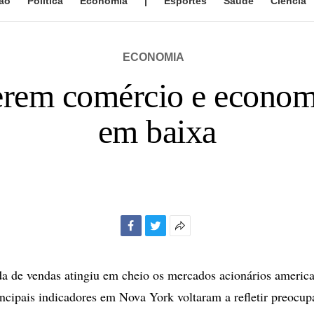
ão
Política
Economia
|
Esportes
Saúde
Ciência
ECONOMIA
erem comércio e economi
em baixa
Facebook
Twitter
Mais
opções
de
 de vendas atingiu em cheio os mercados acionários american
compartilhamento
rincipais indicadores em Nova York voltaram a refletir preocu