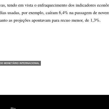
ivas, tendo em vista o enfraquecimento dos indicadores econô
dias usadas, por exemplo, caíram 6,4% na passagem de nove
anto as projeções apontavam para recuo menor, de 1,3%.
DO MONETÁRIO INTERNACIONAL
Rio
Esportes