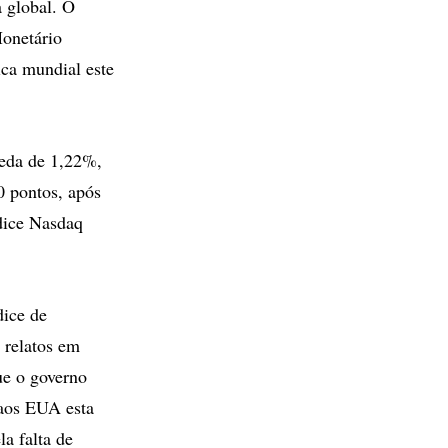
 global. O
Monetário
ica mundial este
ueda de 1,22%,
0 pontos, após
dice Nasdaq
dice de
 relatos em
ue o governo
 aos EUA esta
a falta de