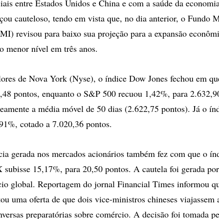
iais entre Estados Unidos e China e com a saúde da economia
çou cauteloso, tendo em vista que, no dia anterior, o Fundo 
FMI) revisou para baixo sua projeção para a expansão econôm
o menor nível em três anos.
lores de Nova York (Nyse), o índice Dow Jones fechou em q
,48 pontos, enquanto o S&P 500 recuou 1,42%, para 2.632,9
amente a média móvel de 50 dias (2.622,75 pontos). Já o ín
,91%, cotado a 7.020,36 pontos.
cia gerada nos mercados acionários também fez com que o ín
X subisse 15,17%, para 20,50 pontos. A cautela foi gerada por
io global. Reportagem do jornal Financial Times informou q
tou uma oferta de que dois vice-ministros chineses viajassem
versas preparatórias sobre comércio. A decisão foi tomada pel