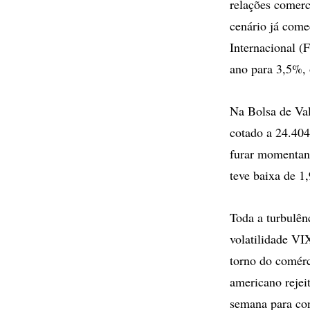
relações comerc
cenário já come
Internacional (
ano para 3,5%, 
Na Bolsa de Va
cotado a 24.404
furar momentane
teve baixa de 1
Toda a turbulên
volatilidade VI
torno do comérc
americano rejei
semana para con