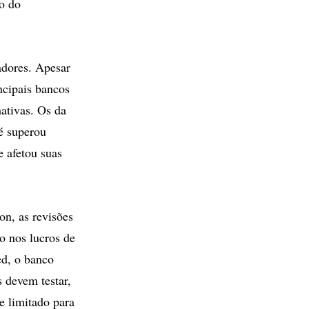
ão do
adores. Apesar
ncipais bancos
ativas. Os da
é superou
 afetou suas
on, as revisões
o nos lucros de
d, o banco
 devem testar,
e limitado para