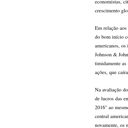
economistas, ci
crescimento glo
Em relação aos 
do bom início c
americanos, os 
Johnson & Johns
timidamente as 
ações, que caí
Na avaliação do
de lucros das e
2016" ao mesmo
central america
novamente, os n