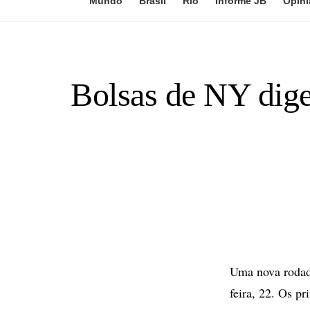
Mundo
Brasil
Rio
Informe JB
Opini
Bolsas de NY dig
Uma nova rodada
feira, 22. Os p