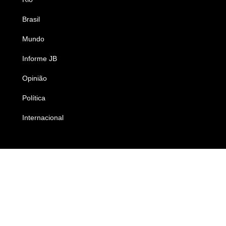
Brasil
Saúde
Mundo
Ciência e Tecnologia
Informe JB
Caderno B
Opinião
Colunistas
Política
Economia
Internacional
Empresas e Negócios