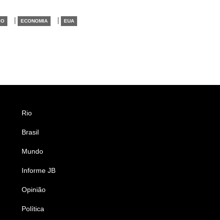
|
|
IO
ECONOMIA
EUA
Rio
Esportes
Brasil
Saúde
Mundo
Ciência e Tecnologia
Informe JB
Caderno B
Opinião
Colunistas
Política
Economia