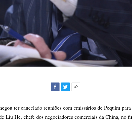
Facebook
Twitter
Mais
opções
de
egou ter cancelado reuniões com emissários de Pequim para 
compartilhamento
de Liu He, chefe dos negociadores comerciais da China, no f