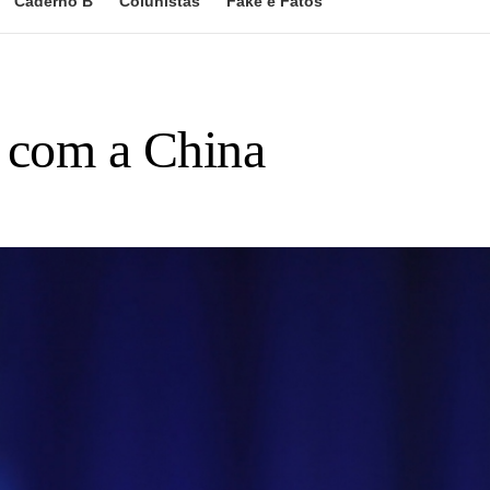
Caderno B
Colunistas
Fake e Fatos
 com a China