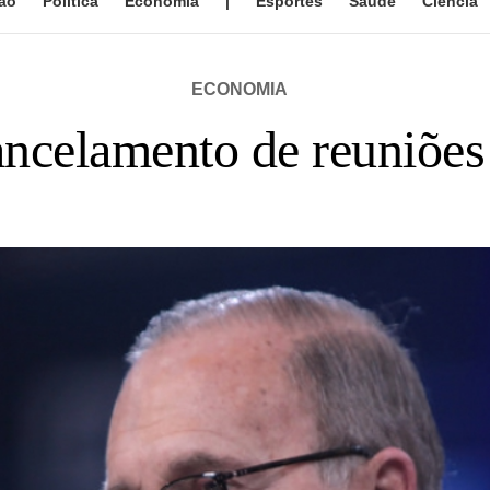
ão
Política
Economia
|
Esportes
Saúde
Ciência
ECONOMIA
ncelamento de reuniões