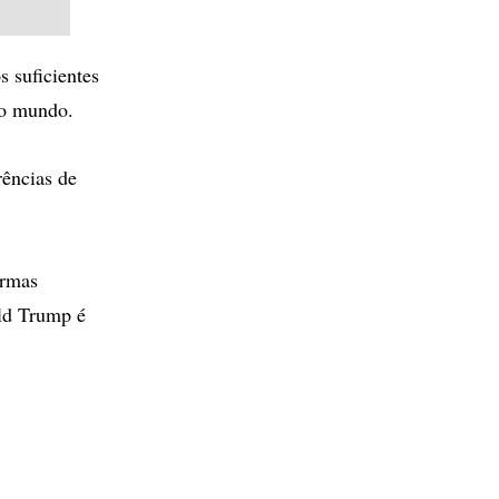
 suficientes
 do mundo.
rências de
ormas
ald Trump é