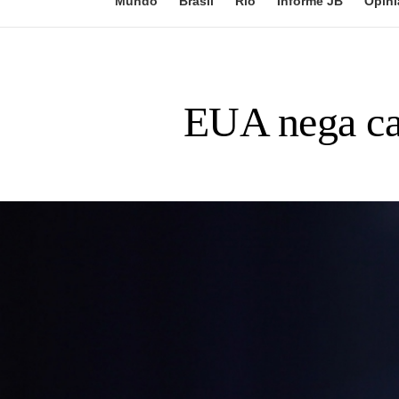
Mundo
Brasil
Rio
Informe JB
Opini
EUA nega ca