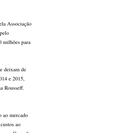
pela Associação
 pelo
0 milhões para
re deixam de
014 e 2015,
a Rousseff.
o ao mercado
 custos ao