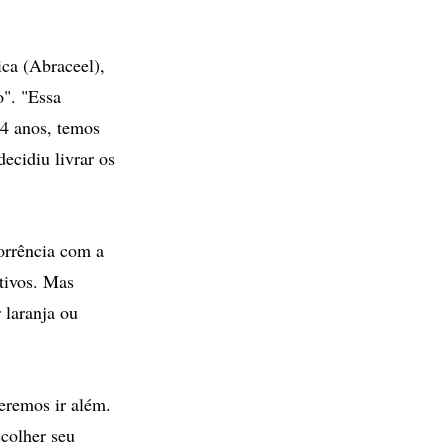
ica (Abraceel),
o". "Essa
24 anos, temos
ecidiu livrar os
orrência com a
itivos. Mas
 laranja ou
eremos ir além.
scolher seu