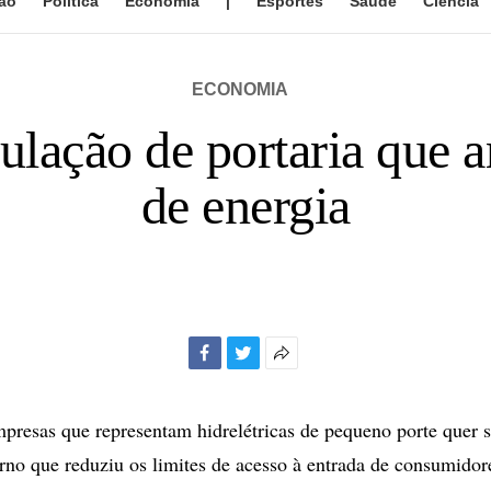
ão
Política
Economia
|
Esportes
Saúde
Ciência
ECONOMIA
ulação de portaria que a
de energia
Facebook
Twitter
Mais
opções
de
resas que representam hidrelétricas de pequeno porte quer
compartilhamento
rno que reduziu os limites de acesso à entrada de consumido