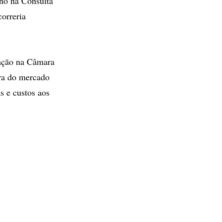
rno na Consulta
correria
tação na Câmara
ura do mercado
as e custos aos