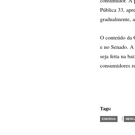
consumidor. A p
Pública 33, apr
gradualmente, a
O conteúdo da C
e no Senado. A 
seja feita na ba
consumidores re
Tags:
|
ENERGIA
MERC