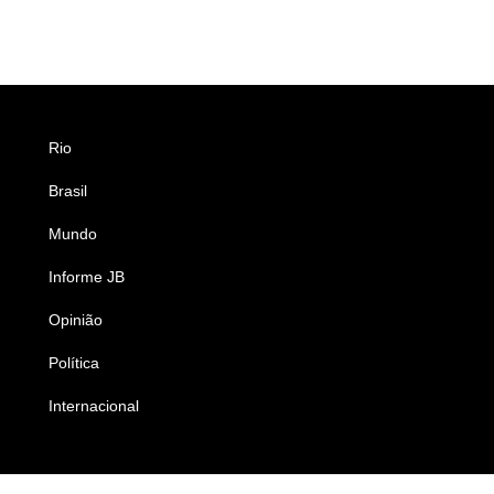
Rio
Esportes
Brasil
Saúde
Mundo
Ciência e Tecnologia
Informe JB
Caderno B
Opinião
Colunistas
Política
Economia
Internacional
Empresas e Negócios