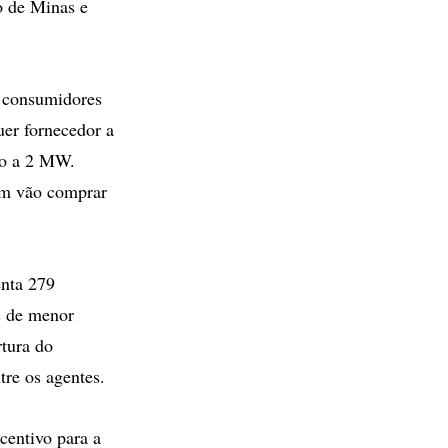
o de Minas e
e consumidores
er fornecedor a
ido a 2 MW.
em vão comprar
enta 279
s de menor
rtura do
tre os agentes.
centivo para a