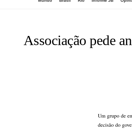
Mundo
Brasil
Rio
Informe JB
Opini
Associação pede an
Um grupo de emp
decisão do gove