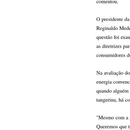
comentou.
O presidente da
Reginaldo Medei
questão foi exa
as diretrizes p
consumidores de
Na avaliação do
energia convenc
quando alguém 
tangerina, há c
"Mesmo com a po
Queremos que to