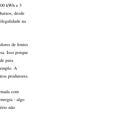
 500 kWh e 3
baixos, desde
 ilegalidade na
dores de fontes
ssa. Isso porque
ade para
exemplo. A
tros produtores.
tenada com
energia - algo
ério não