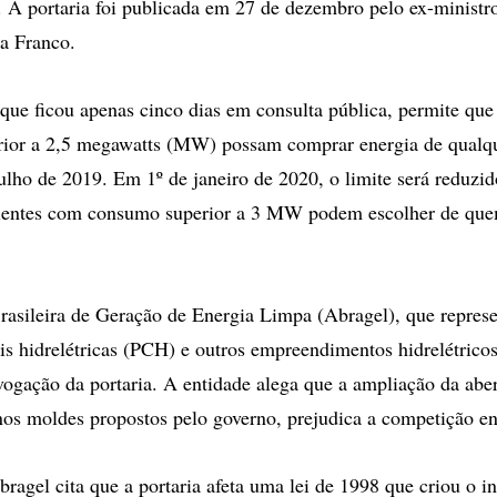
a. A portaria foi publicada em 27 de dezembro pelo ex-ministr
a Franco.
 que ficou apenas cinco dias em consulta pública, permite qu
rior a 2,5 megawatts (MW) possam comprar energia de qualqu
 julho de 2019. Em 1º de janeiro de 2020, o limite será reduz
lientes com consumo superior a 3 MW podem escolher de qu
asileira de Geração de Energia Limpa (Abragel), que repres
is hidrelétricas (PCH) e outros empreendimentos hidrelétrico
evogação da portaria. A entidade alega que a ampliação da abe
nos moldes propostos pelo governo, prejudica a competição en
ragel cita que a portaria afeta uma lei de 1998 que criou o in