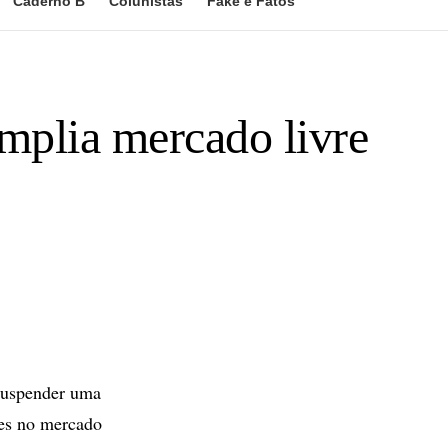
Caderno B
Colunistas
Fake e Fatos
mplia mercado livre
 suspender uma
res no mercado