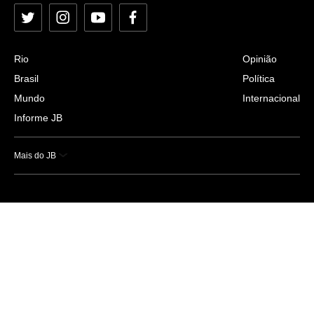
Twitter
Instagram
YouTube
Facebook
Rio
Opinião
Brasil
Política
Mundo
Internacional
Informe JB
Mais do JB
Esportes
Saúde
Ciência e Tecnologia
Caderno B
Colunistas
Economia
Empresas e Negócios