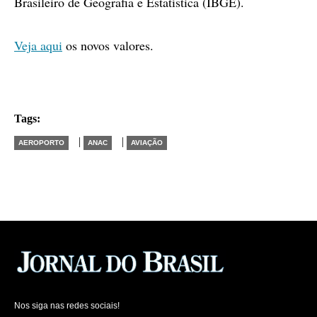
Brasileiro de Geografia e Estatística (IBGE).
Veja aqui
os novos valores.
Tags:
|
|
AEROPORTO
ANAC
AVIAÇÃO
Nos siga nas redes sociais!