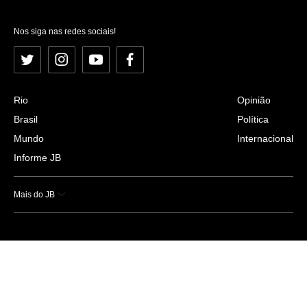
Nos siga nas redes sociais!
Twitter
Instagram
YouTube
Facebook
Rio
Opinião
Brasil
Política
Mundo
Internacional
Informe JB
Mais do JB
Esportes
Saúde
Ciência e Tecnologia
Caderno B
Colunistas