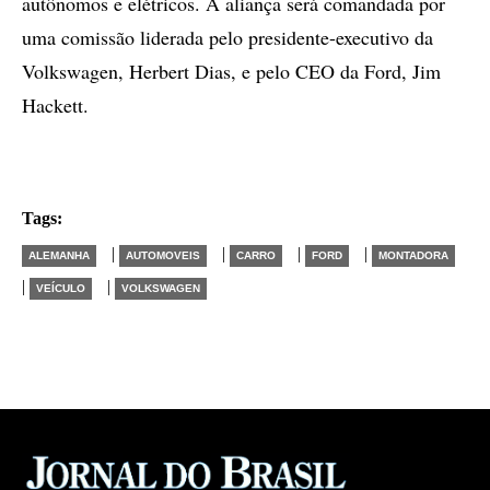
autônomos e elétricos. A aliança será comandada por
uma comissão liderada pelo presidente-executivo da
Volkswagen, Herbert Dias, e pelo CEO da Ford, Jim
Hackett.
Tags:
|
|
|
|
ALEMANHA
AUTOMOVEIS
CARRO
FORD
MONTADORA
|
|
VEÍCULO
VOLKSWAGEN