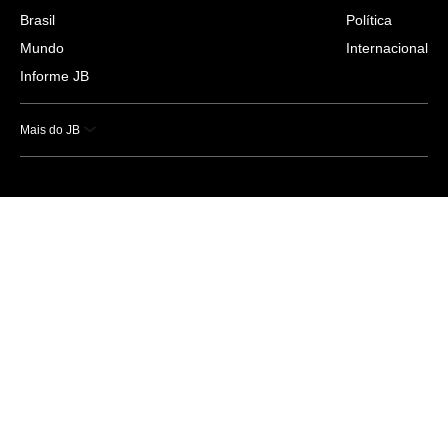
Brasil
Política
Mundo
Internacional
Informe JB
Mais do JB
Esportes
Saúde
Ciência e Tecnologia
Caderno B
Colunistas
Economia
Empresas e Negócios