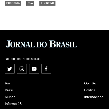
|
|
ECONOMIA
EUA
XI JINPING
Nos siga nas redes sociais!
Twitter
Instagram
YouTube
Facebook
Rio
Opinião
Brasil
Política
Mundo
Internacional
Informe JB