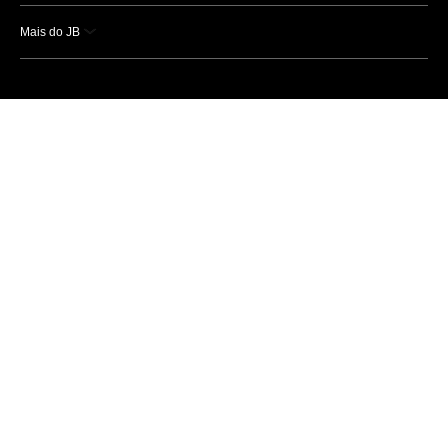
Mais do JB
Esportes
Saúde
Ciência e Tecnologia
Caderno B
Colunistas
Economia
Empresas e Negócios