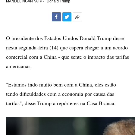
MANDEL NGAN / AFP -
Donald Trump
Facebook
Twitter
Mais
opções
de
O presidente dos Estados Unidos Donald Trump disse
compartilhamento
nesta segunda-feira (14) que espera chegar a um acordo
comercial com a China - que sente o impacto das tarifas
americanas.
"Estamos indo muito bem com a China, eles estão
tendo dificuldades com a economia por causa das
tarifas", disse Trump a repórteres na Casa Branca.