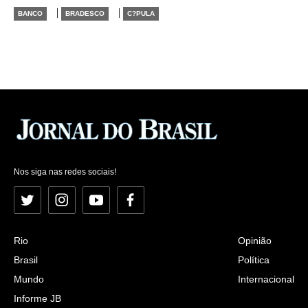
|
|
BANCO
BRADESCO
C?PULA
Nos siga nas redes sociais!
Twitter
Instagram
YouTube
Facebook
Rio
Opinião
Brasil
Política
Mundo
Internacional
Informe JB