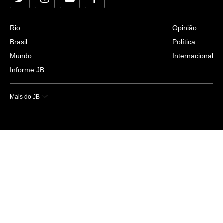
Twitter
Instagram
YouTube
Facebook
Rio
Opinião
Brasil
Política
Mundo
Internacional
Informe JB
Mais do JB
Esportes
Saúde
Ciência e Tecnologia
Caderno B
Colunistas
Economia
Empresas e Negócios