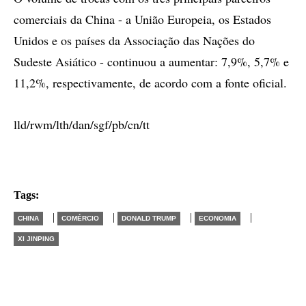
comerciais da China - a União Europeia, os Estados
Unidos e os países da Associação das Nações do
Sudeste Asiático - continuou a aumentar: 7,9%, 5,7% e
11,2%, respectivamente, de acordo com a fonte oficial.
lld/rwm/lth/dan/sgf/pb/cn/tt
Tags:
|
|
|
|
CHINA
COMÉRCIO
DONALD TRUMP
ECONOMIA
XI JINPING