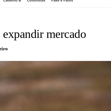
Caderno B
Colunistas
Fake e Fatos
a expandir mercado
eiro