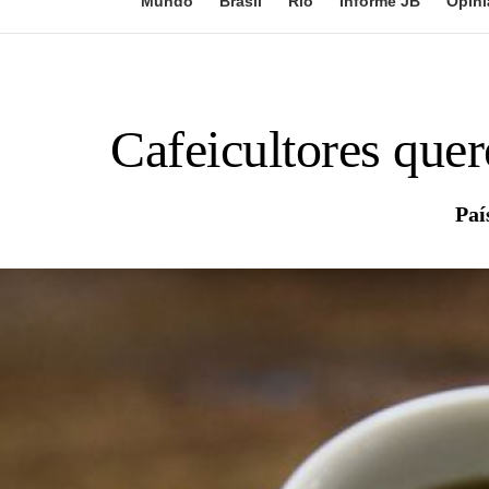
Mundo
Brasil
Rio
Informe JB
Opini
Cafeicultores que
Paí