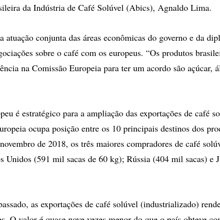
ileira da Indústria de Café Solúvel (Abics), Agnaldo Lima.
 atuação conjunta das áreas econômicas do governo e da dip
egociações sobre o café com os europeus. “Os produtos brasile
tência na Comissão Europeia para ter um acordo são açúcar, ál
eu é estratégico para a ampliação das exportações de café 
uropeia ocupa posição entre os 10 principais destinos dos pro
é novembro de 2018, os três maiores compradores de café solúv
s Unidos (591 mil sacas de 60 kg); Rússia (404 mil sacas) e 
assado, as exportações de café solúvel (industrializado) ren
. O valor é quase nove vezes menor do que o país obteve co