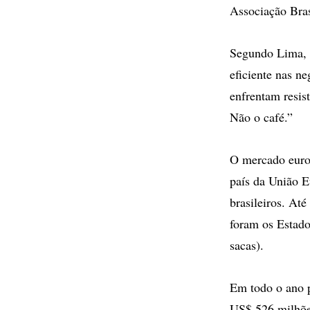
Associação Bras
Segundo Lima, a
eficiente nas n
enfrentam resis
Não o café.”
O mercado europ
país da União E
brasileiros. At
foram os Estado
sacas).
Em todo o ano p
US$ 526 milhões