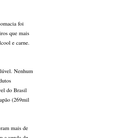
lomacia foi
iros que mais
cool e carne.
solúvel. Nenhum
dutos
el do Brasil
Japão (269mil
deram mais de
m a venda de