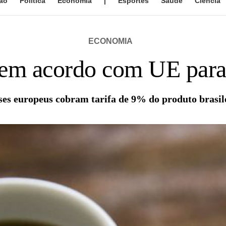
ão
Política
Economia
|
Esportes
Saúde
Ciência
ECONOMIA
rem acordo com UE par
ses europeus cobram tarifa de 9% do produto brasil