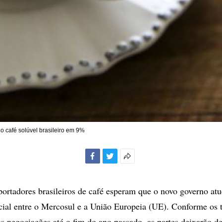
o café solúvel brasileiro em 9%
Facebook
Twitter
Mais
opções
de
portadores brasileiros de café esperam que o novo governo atu
compartilhamento
ial entre o Mercosul e a União Europeia (UE). Conforme os 
s negociações até o fim do ano passado, as partes deixarão de