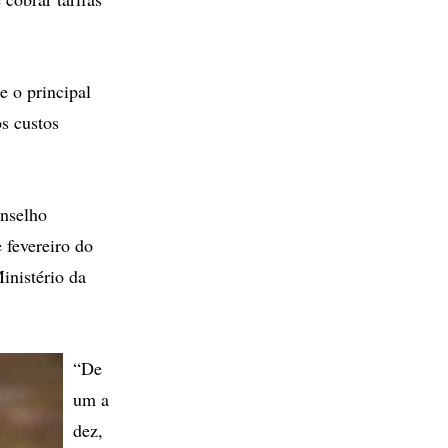
e o principal
s custos
onselho
 fevereiro do
inistério da
“De
um a
dez,