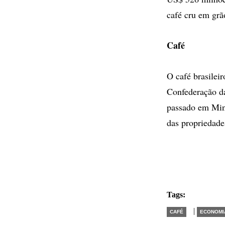
café cru em grã
Café
O café brasilei
Confederação da
passado em Mina
das propriedade
Tags:
|
CAFÉ
ECONOMI