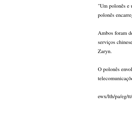
"Um polonês e u
polonês encarre
Ambos foram det
serviços chines
Zaryn.
O polonês envol
telecomunicaçõ
ewx/lth/pa/eg/tt