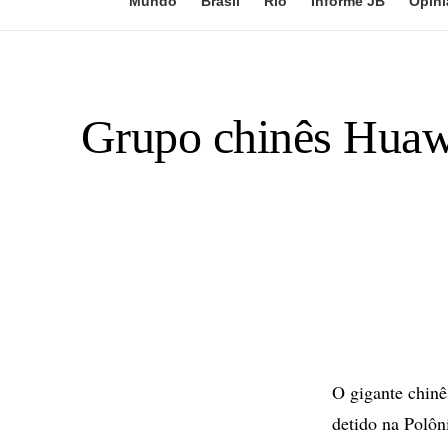
Mundo
Brasil
Rio
Informe JB
Opini
Grupo chinês Huawe
O gigante chin
detido na Polôn