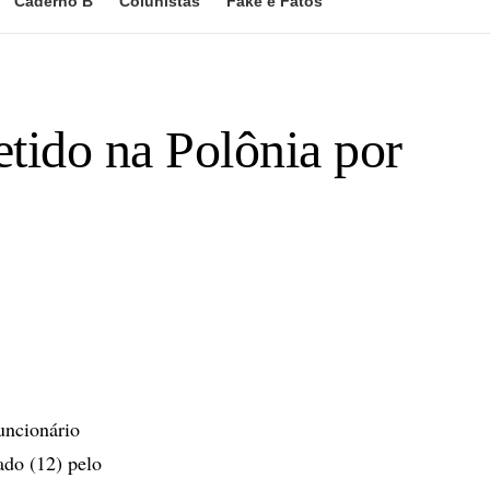
Caderno B
Colunistas
Fake e Fatos
tido na Polônia por
uncionário
ado (12) pelo