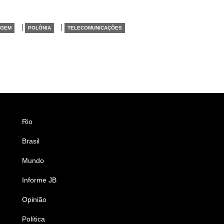
|
|
AGEM
POLÔNIA
TELECOMUNICAÇÕES
Rio
Esportes
Brasil
Saúde
Mundo
Ciência e Tecnologia
Informe JB
Caderno B
Opinião
Colunistas
Política
Economia