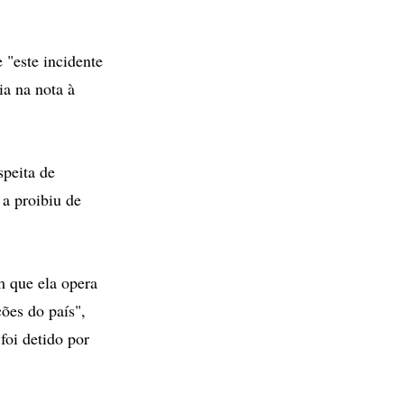
 "este incidente
ia na nota à
peita de
a proibiu de
m que ela opera
ções do país",
oi detido por