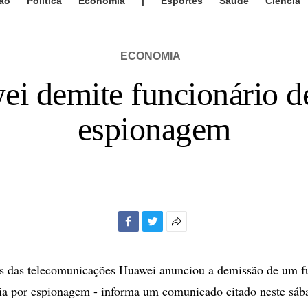
ão
Política
Economia
|
Esportes
Saúde
Ciência
ECONOMIA
i demite funcionário de
espionagem
Facebook
Twitter
Mais
opções
de
ês das telecomunicações Huawei anunciou a demissão de um f
compartilhamento
ia por espionagem - informa um comunicado citado neste sáb