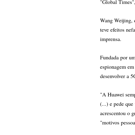
"Global Times",
Wang Weijing, q
teve efeitos ne
imprensa.
Fundada por um 
espionagem em v
desenvolver a 5G
"A Huawei sempr
(...) e pede que
acrescentou o g
"motivos pessoa