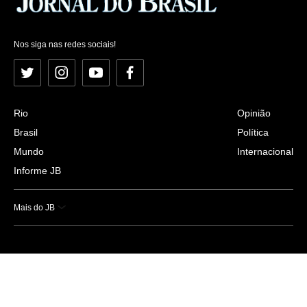
Nos siga nas redes sociais!
Twitter
Instagram
YouTube
Facebook
Rio
Opinião
Brasil
Política
Mundo
Internacional
Informe JB
Mais do JB
Esportes
Saúde
Ciência e Tecnologia
Caderno B
Colunistas