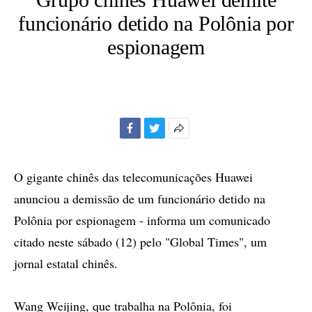
funcionário detido na Polônia por
espionagem
Facebook
Twitter
Mais
opções
de
O gigante chinês das telecomunicações Huawei
compartilhamento
anunciou a demissão de um funcionário detido na
Polônia por espionagem - informa um comunicado
citado neste sábado (12) pelo "Global Times", um
jornal estatal chinês.
Wang Weijing, que trabalha na Polônia, foi