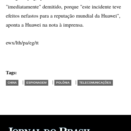
"imediatamente" demitido, porque "este incidente teve
efeitos nefastos para a reputação mundial da Huawei",
aponta a Huawei na nota à imprensa.
ewx/lth/pa/eg/tt
Tags:
|
|
|
CHINA
ESPIONAGEM
POLÔNIA
TELECOMUNICAÇÕES